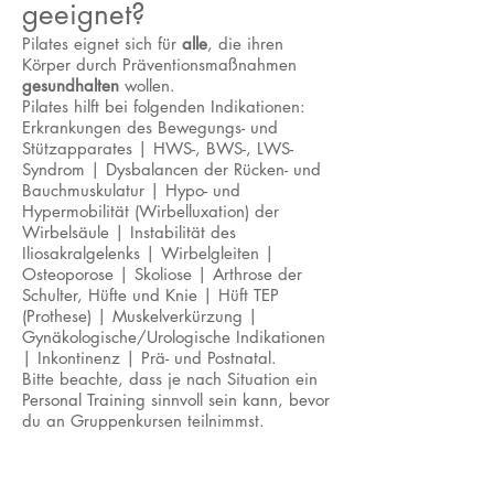
geeignet?
Pilates eignet sich für
alle
, die ihren
Körper durch Präventionsmaßnahmen
gesundhalten
wollen.
Pilates hilft bei folgenden Indikationen:
Erkrankungen des Bewegungs- und
Stützapparates | HWS-, BWS-, LWS-
Syndrom | Dysbalancen der Rücken- und
Bauchmuskulatur | Hypo- und
Hypermobilität (Wirbelluxation) der
Wirbelsäule | Instabilität des
Iliosakralgelenks | Wirbelgleiten |
Osteoporose | Skoliose | Arthrose der
Schulter, Hüfte und Knie | Hüft TEP
(Prothese) | Muskelverkürzung |
Gynäkologische/Urologische Indikationen
| Inkontinenz | Prä- und Postnatal.
Bitte beachte, dass je nach Situation ein
Personal Training sinnvoll sein kann, bevor
du an Gruppenkursen teilnimmst.