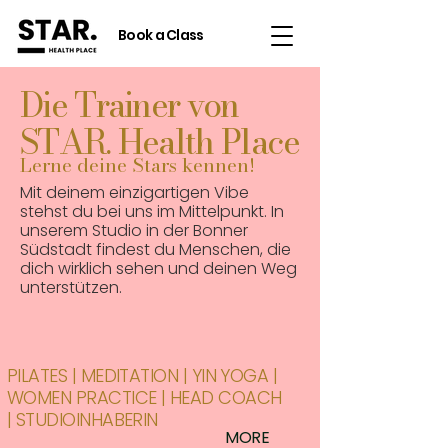
Book a Class
Die Trainer von
STAR. Health Place
Lerne deine Stars kennen!
Mit deinem einzigartigen Vibe
stehst du bei uns im Mittelpunkt. In
unserem Studio in der Bonner
Südstadt findest du Menschen, die
dich wirklich sehen und deinen Weg
unterstützen.
PILATE
S
|
MEDITATION
|
YIN YOGA
|
WOMEN PRACTICE | HEAD COACH
|
STUDIOINHABERIN
MO
RE