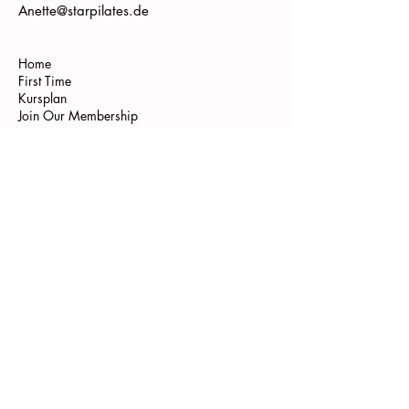
Anette@starpilates.de
Home
First Time
Kursplan
Join Our Membership
Retreats
Workshops
Programme
Pilates Bonn
Yoga Bonn
Pilates Teacher Training
Kontakt
Gutscheine
Shop
Get Newsletter
Instagram
Tik Tok
WE ARE FAMILY
Aneta Rose - verkörperte Selbstliebe