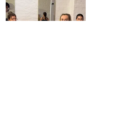
Follow us
STAR. Health Place
Bonner Talweg 56
53113 Bonn-Südstadt
0163 2678850
Anette@starpilates.de
Home
First Time
Kursplan
Join Our Membership
Retreats
Workshops